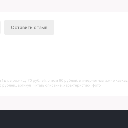
Оставить отзыв
 1 шт. в розницу 70 рублей, оптом 60 рублей.
в интернет-магазине kavkaz-
0 рублей., артикул : читать описание, характеристики, фото